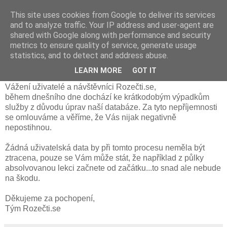
This site uses cookies from Google to deliver its services
and to analyze traffic. Your IP address and user-agent are
shared with Google along with performance and security
středa 13. června 2012
metrics to ensure quality of service, generate usage
Úpravy systému a databáze ve středu
statistics, and to detect and address abuse.
13.6. - krátkodobé výpadky
LEARN MORE
GOT IT
Vážení uživatelé a návštěvníci Rozečti.se,
během dnešního dne dochází ke krátkodobým výpadkům
služby z důvodu úprav naší databáze. Za tyto nepříjemnosti
se omlouváme a věříme, že Vás nijak negativně
nepostihnou.
Žádná uživatelská data by při tomto procesu neměla být
ztracena, pouze se Vám může stát, že například z půlky
absolvovanou lekci začnete od začátku...to snad ale nebude
na škodu.
Děkujeme za pochopení,
Tým Rozečti.se